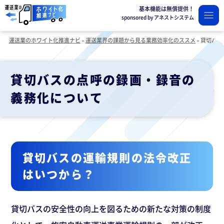
基本機能は無償提供！
sponsored by アネストシステム
運送業のホワイト化推進ナビ
»
運送業界の課題から見る業務効率化のススメ
»
貸切バス
貸切バスの点呼の録画・録音の
義務化について
貸切バスの運輸規則の法令改正
はいつから？
貸切バスの安全性の向上を図るための新たな対策の制度